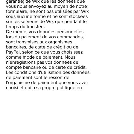
garantie) de Wix que les données que
vous nous envoyez au moyen de notre
formulaire, ne sont pas utilisées par Wix
sous aucune forme et ne sont stockées
sur les serveurs de Wix que pendant le
temps du transfert.
De même, vos données personnelles,
lors du paiement de vos commandes,
sont transmises aux organismes
bancaires, de carte de crédit ou de
PayPal, selon ce que vous choisissez
comme mode de paiement. Nous
n'enregistrons pas vos données de
compte bancaire ou de carte de crédit.
Les conditions d'utilisation des données
de paiement sont le ressort de
l'organisme de paiement que vous avez
choisi et qui a sa propre politique en
matière de données.
Votre adresse est transmise à la Poste
suisse (ou un autre transporteur pour les
envois internationaux). En
communiquant vos données
d'expédition, vous déclarez accepter
leurs conditions d'utilisation de vos
données d'acheminement (adresse).