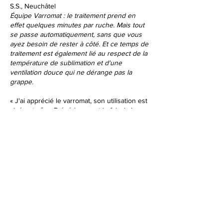
S.S., Neuchâtel
Équipe Varromat : le traitement prend en
effet quelques minutes par ruche. Mais tout
se passe automatiquement, sans que vous
ayez besoin de rester à côté. Et ce temps de
traitement est également lié au respect de la
température de sublimation et d'une
ventilation douce qui ne dérange pas la
grappe.
« J'ai apprécié le varromat, son utilisation est
aisée et sűre. Précédemment je faisais le
traitement par égouttement, les appareils soit
à batterie soit à gaz ne me convenaient pas.
Le système d'accu rechargeable
interchangeable est judicieux.
Le varromat convient pour des ruchers
modestes, à plus de 20 ruches je pense qu'il
faut plusieurs appareils afin de réduire le
temps investi.
»
A.S. Vaud
« J’ai eu le possibilité de traiter tout mon